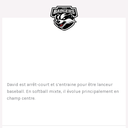
Aller
au
contenu
Champ centre
David
David
Mathilde
David est arrêt-court et s’entraine pour être lanceur
baseball. En softball mixte, il évolue principalement en
champ centre.
Lire la suite »