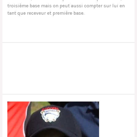
troisième base mais on peut aussi compter sur lui en
tant que receveur et première base.
Lire la suite »
Lucie
Lucie
Mathilde
Lire la suite »
Mickaël