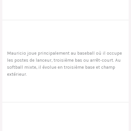
Lire la suite »
Mauricio
Mauricio
Mathilde
Mauricio joue principalement au baseball où il occupe
les postes de lanceur, troisième bas ou arrêt-court. Au
softball mixte, il évolue en troisième base et champ
extérieur.
Lire la suite »
Nassima
Nassima
Mathilde