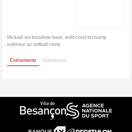
2017, 2018, 2019
Anniversaire
31/07/1985
Mickaël est troisième base, arrêt-court et champ
extérieur au softball mixte.
Événements
Statistiques