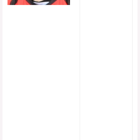
Latéralité
droitier
L'équipe actuelle
Badgers Softball
Mixte, Besançon
Montbéliard
Baseball Sénior
Équipes précédentes
Badgers Softball
Mixte, Besançon
Montbéliard
Baseball Sénior
Championnats
Baseball sénior,
Softball mixte, R1
Saisons