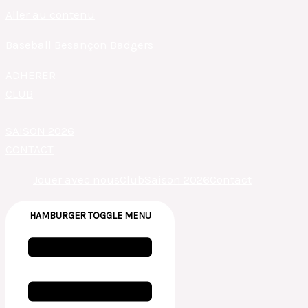
Aller au contenu
Baseball Besançon Badgers
ADHERER
CLUB
SAISON 2026
CONTACT
Jouer avec nous
Club
Saison 2026
Contact
HAMBURGER TOGGLE MENU