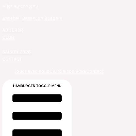
Aller au contenu
Baseball Besançon Badgers
ADHERER
CLUB
SAISON 2026
CONTACT
Jouer avec nous
Club
Saison 2026
Contact
HAMBURGER TOGGLE MENU