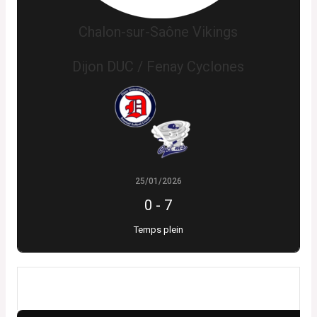
Chalon-sur-Saône Vikings
Dijon DUC / Fenay Cyclones
25/01/2026
0
-
7
Temps plein
Résultats