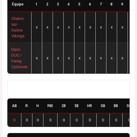
Équipe
1
2
3
4
5
6
7
8
9
10
Chalon-
sur-
x
x
x
x
x
x
x
x
x
x
Saône
Vikings
Dijon
DUC /
x
x
x
x
x
x
x
x
x
x
Fenay
Cyclones
Chalon-sur-Saône Vikings
AB
R
H
RBI
2B
3B
HR
SB
BB
SO
0
0
0
0
0
0
0
0
0
0