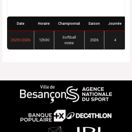
Détails
Date
Horaire
Championnat
Saison
Journée
Softball
25/01/2026
12h30
2026
4
mixte