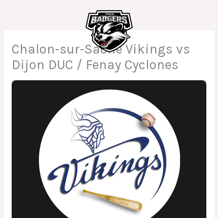
Aller
au
contenu
Chalon-sur-Saône Vikings vs
Dijon DUC / Fenay Cyclones