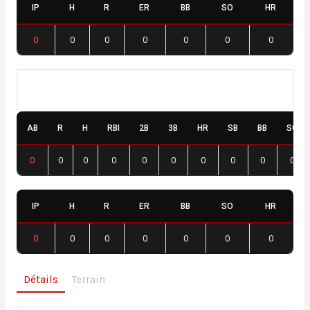
IP
H
R
ER
BB
SO
HR
0
0
0
0
0
0
0
Dijon DUC / Fenay Cyclones
AB
R
H
RBI
2B
3B
HR
SB
BB
SO
0
0
0
0
0
0
0
0
0
0
IP
H
R
ER
BB
SO
HR
0
0
0
0
0
0
0
Détails
Terrain