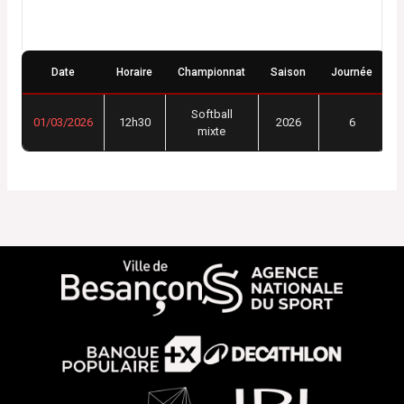
Détails
Date
Horaire
Championnat
Saison
Journée
Softball
01/03/2026
12h30
2026
6
mixte