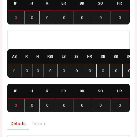
IP
H
R
ER
BB
SO
HR
0
0
0
0
0
0
0
Dijon DUC / Fenay Cyclones
AB
R
H
RBI
2B
3B
HR
SB
BB
SO
0
0
0
0
0
0
0
0
0
0
IP
H
R
ER
BB
SO
HR
0
0
0
0
0
0
0
Détails
Terrain