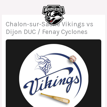
Aller
au
contenu
Chalon-sur-Saône Vikings vs
Dijon DUC / Fenay Cyclones