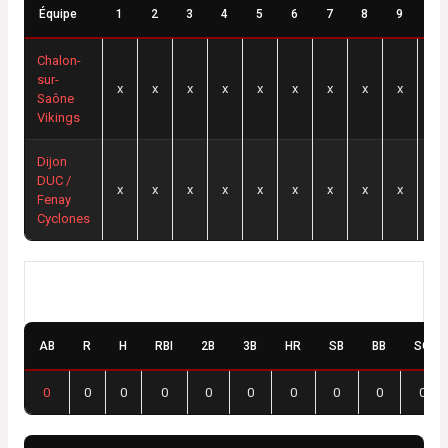
Équipe
1
2
3
4
5
6
7
8
9
10
Chalon-
sur-
x
x
x
x
x
x
x
x
x
x
Saône
Vikings
Dijon
DUC /
x
x
x
x
x
x
x
x
x
x
Fenay
Cyclones
Chalon-sur-Saône Vikings
AB
R
H
RBI
2B
3B
HR
SB
BB
SO
0
0
0
0
0
0
0
0
0
0