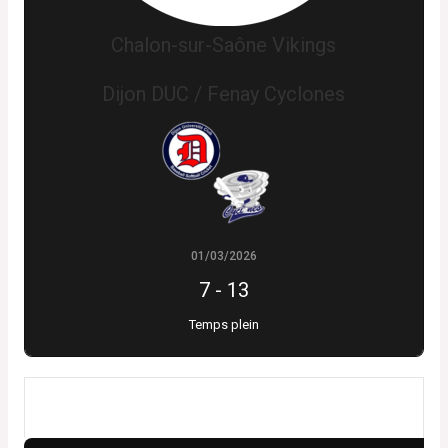
Chalon-sur-Saône Vikings
Dijon DUC / Fenay Cyclones
01/03/2026
7
-
13
Temps plein
Résultats