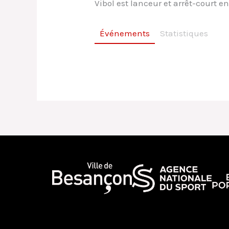
Vibol est lanceur et arrêt-court en
Événements
Statistiques