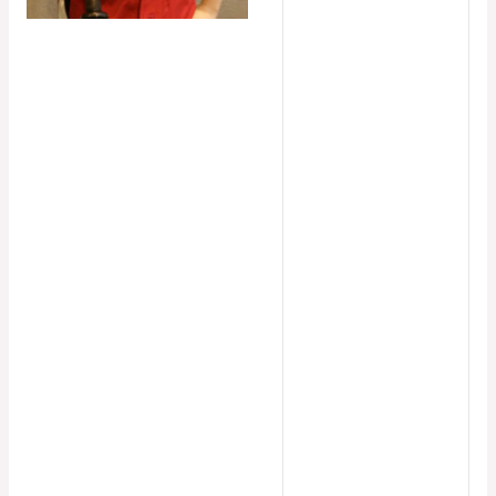
Deuxième base
Latéralité
droitière
L'équipe actuelle
Badgers Softball
Féminin, Badgers
Softball Mixte
Championnats
Softball féminin -
Grand Est, Softball
féminin -
Rassemblements
BFC, Softball
féminin, Softball
mixte
Saisons
2017, 2018, 2019