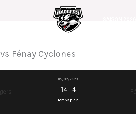
SAISON 2026
vs Fénay Cyclones
05/02/2023
14
-
4
gers
F
Temps plein