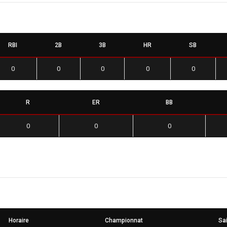
RBI
2B
3B
HR
SB
0
0
0
0
0
R
ER
BB
0
0
0
Horaire
Championnat
Sa