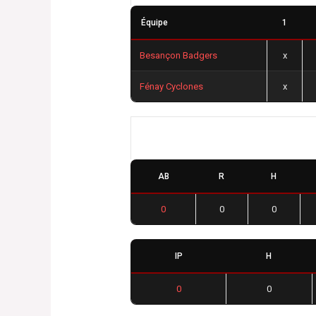
Équipe
1
Besançon Badgers
x
Fénay Cyclones
x
Besançon Badgers
AB
R
H
0
0
0
IP
H
0
0