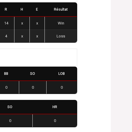
R
H
E
Résultat
14
x
x
Win
4
x
x
Loss
BB
SO
LOB
0
0
0
SO
HR
0
0