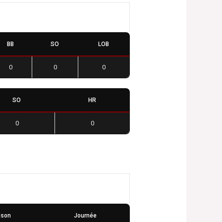
BB
SO
LOB
0
0
0
SO
HR
0
0
ison
Journée