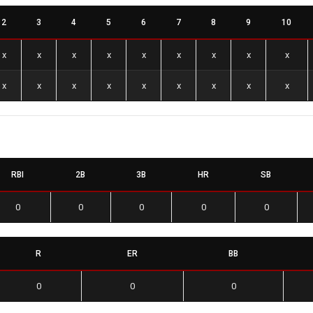
2
3
4
5
6
7
8
9
10
x
x
x
x
x
x
x
x
x
x
x
x
x
x
x
x
x
x
RBI
2B
3B
HR
SB
0
0
0
0
0
R
ER
BB
0
0
0