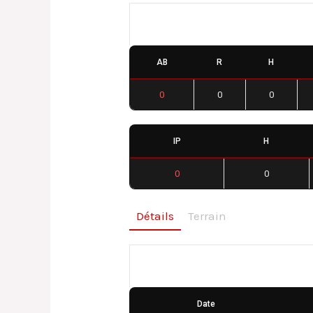
Fénay Cyclones
AB
R
H
0
0
0
IP
H
0
0
Détails
Terrain
Détails
Date