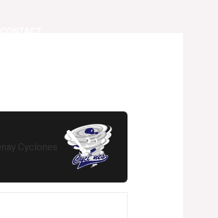
CONTACT
énay Cyclones