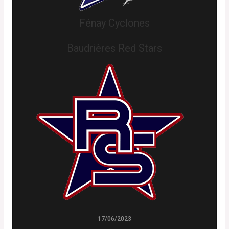
Fénay Cyclones
Baudrières Red Stars
17/06/2023