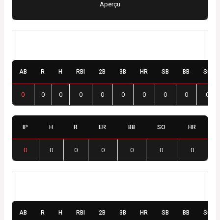
Aperçu
Fénay Cyclones
AB
R
H
RBI
2B
3B
HR
SB
BB
SO
0
0
0
0
0
0
0
0
0
0
IP
H
R
ER
BB
SO
HR
0
0
0
0
0
0
0
Baudrières Red Stars
AB
R
H
RBI
2B
3B
HR
SB
BB
SO