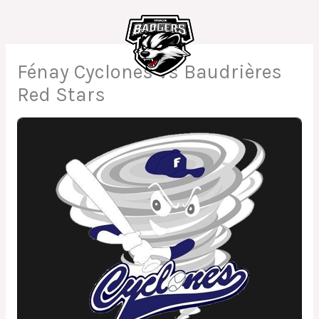
Aller
au
contenu
Fénay Cyclones vs Baudrières
Red Stars