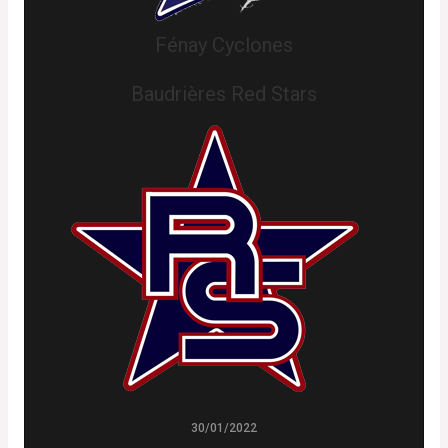
Fénay Cyclones
Baudrières Red Stars
30/01/2022