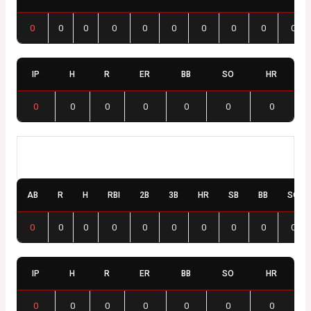
0
0
0
0
0
0
0
0
0
0
IP
H
R
ER
BB
SO
HR
0
0
0
0
0
0
0
Baudrières Red Stars
AB
R
H
RBI
2B
3B
HR
SB
BB
SO
0
0
0
0
0
0
0
0
0
0
IP
H
R
ER
BB
SO
HR
0
0
0
0
0
0
0