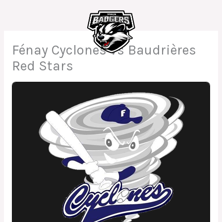
Aller
au
contenu
Fénay Cyclones vs Baudrières
Red Stars