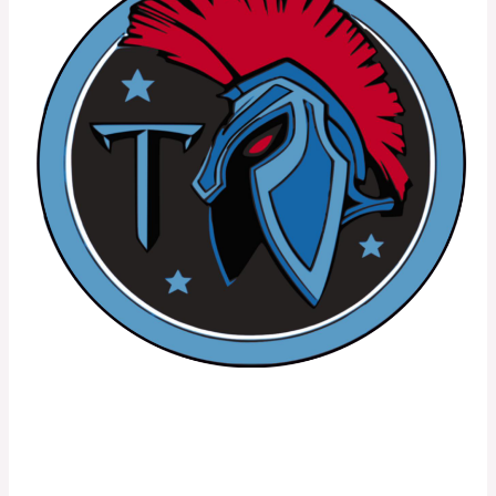
Cyclones
3
Dole Titans/Fénay Cyclones 3
Mathilde