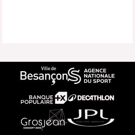
Montbéliard Green Fielders
Mathilde
Lire la suite »