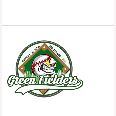
Mathilde
Lire la suite »
Montbéliard
Green
Fielders