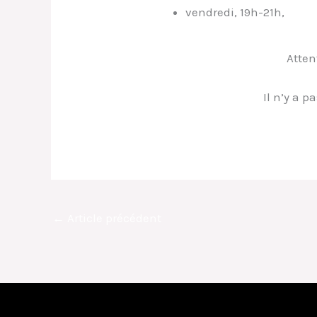
vendredi, 19h-21h,
gymn
Atten
Il n’y a p
←
Article précédent