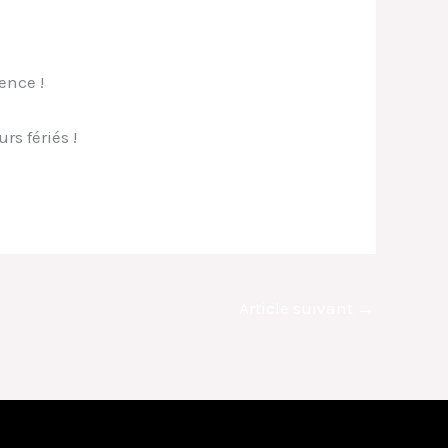
ence !
rs fériés !
Article suivant
→