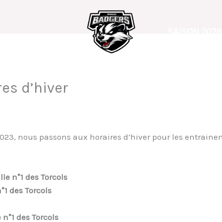
SAISON 2026
es d’hiver
,
Softball féminin
,
Softball mixte
/ Par
Mathilde
23, nous passons aux horaires d’hiver pour les entraine
lle n°1 des Torcols
°1 des Torcols
 n°1 des Torcols