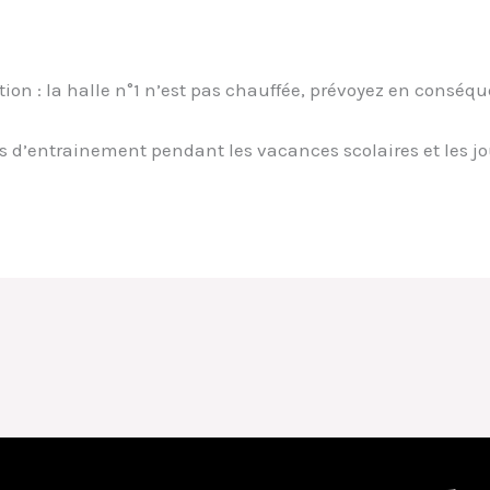
ase Margot
tion : la halle n°1 n’est pas chauffée, prévoyez en conséqu
as d’entrainement pendant les vacances scolaires et les jou