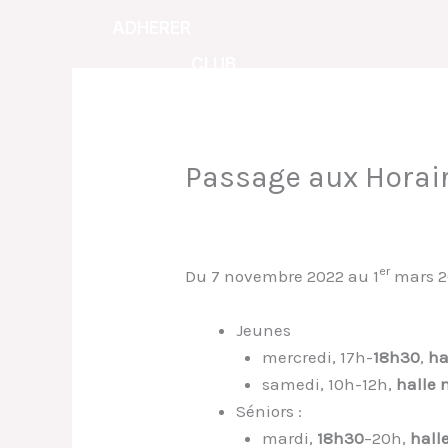
Aller
ADHERER
au
CLUB
contenu
Passage aux Horair
/
Baseball jeunes
,
Baseball sénior
er
Du 7 novembre 2022 au 1
mars 20
Jeunes
mercredi, 17h-
18h30
,
ha
samedi, 10h-12h,
halle n
Séniors :
mardi,
18h30
–20h,
halle