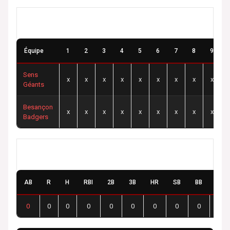
Résultats
Équipe
1
2
3
4
5
6
7
8
9
Sens
x
x
x
x
x
x
x
x
x
Géants
Besançon
x
x
x
x
x
x
x
x
x
Badgers
Sens Géants
AB
R
H
RBI
2B
3B
HR
SB
BB
SO
0
0
0
0
0
0
0
0
0
0