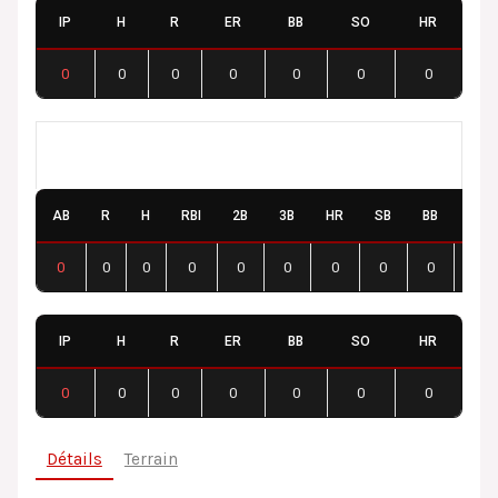
IP
H
R
ER
BB
SO
HR
0
0
0
0
0
0
0
Besançon Badgers
AB
R
H
RBI
2B
3B
HR
SB
BB
SO
0
0
0
0
0
0
0
0
0
0
IP
H
R
ER
BB
SO
HR
0
0
0
0
0
0
0
Détails
Terrain