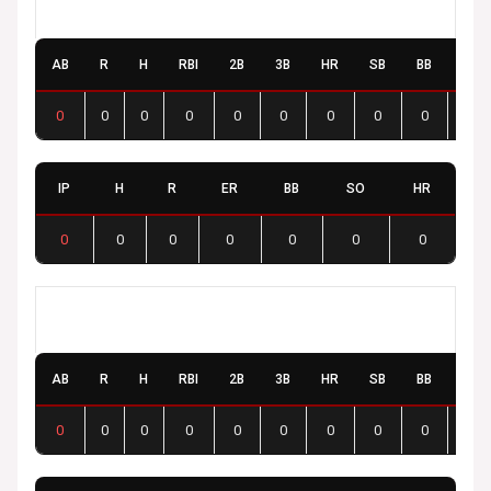
Montbéliard Green Fielders
AB
R
H
RBI
2B
3B
HR
SB
BB
SO
0
0
0
0
0
0
0
0
0
0
IP
H
R
ER
BB
SO
HR
0
0
0
0
0
0
0
Baudrières Red Stars
AB
R
H
RBI
2B
3B
HR
SB
BB
SO
0
0
0
0
0
0
0
0
0
0