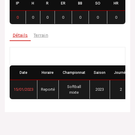
IP
H
R
ER
BB
SO
HR
0
0
0
0
0
0
0
Détails
Terrain
Détails
Date
Horaire
Championnat
Saison
Journée
Softball
15/01/2023
Reporté
2023
2
mixte