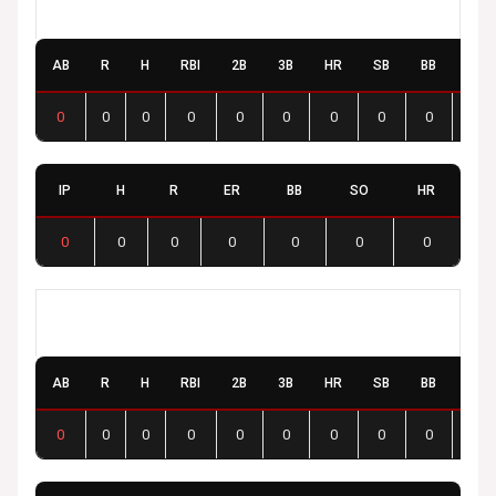
Baudrières Red Stars
AB
R
H
RBI
2B
3B
HR
SB
BB
SO
0
0
0
0
0
0
0
0
0
0
IP
H
R
ER
BB
SO
HR
0
0
0
0
0
0
0
Fénay Cyclones
AB
R
H
RBI
2B
3B
HR
SB
BB
SO
0
0
0
0
0
0
0
0
0
0