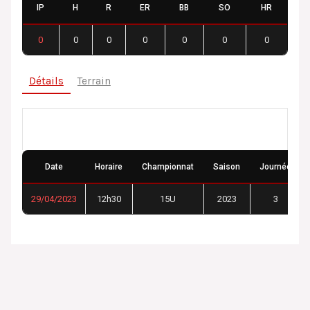
IP
H
R
ER
BB
SO
HR
0
0
0
0
0
0
0
Détails
Terrain
Détails
Date
Horaire
Championnat
Saison
Journée
29/04/2023
12h30
15U
2023
3