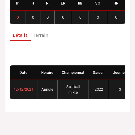
IP
H
R
ER
BB
SO
HR
0
0
0
0
0
0
0
Détails
Terrain
Détails
Date
Horaire
Championnat
Saison
Journée
Softball
12/12/2021
Annulé
2022
3
mixte