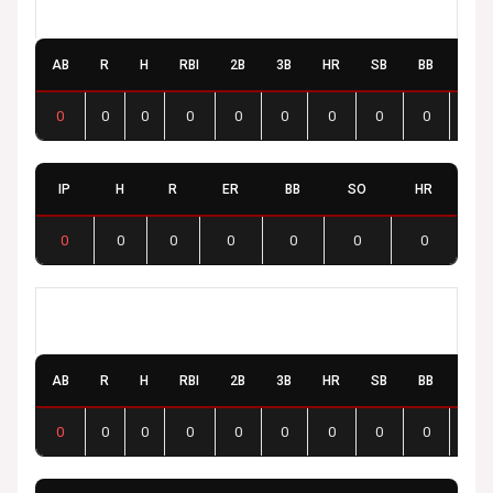
Auxerre Bad Snails
AB
R
H
RBI
2B
3B
HR
SB
BB
SO
0
0
0
0
0
0
0
0
0
0
IP
H
R
ER
BB
SO
HR
0
0
0
0
0
0
0
Besançon Badgers
AB
R
H
RBI
2B
3B
HR
SB
BB
SO
0
0
0
0
0
0
0
0
0
0